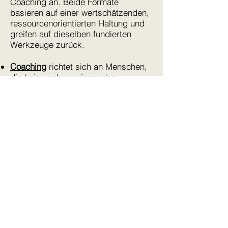
Coaching an. Beide Formate
basieren auf einer wertschätzenden,
ressourcenorientierten Haltung und
greifen auf dieselben fundierten
Werkzeuge zurück.
Coaching
richtet sich an Menschen,
die keine schwerwiegenden
Probleme haben oder in
herausfordernden Lebenssituationen
(fest)stecken. Sondern vielmehr an
alle, die ihre Potenziale erweitern
und ihr Leben damit noch weiter
optimieren wollen.
Psychologische Beratung
unterstützt
Sie bei aktuellen Belastungen,
inneren Konflikten und schwierigen
Lebensphasen bis hin zu Krisen. Sie
hilft, zu entlasten, zu verstehen und
wieder Stabilität zu finden.